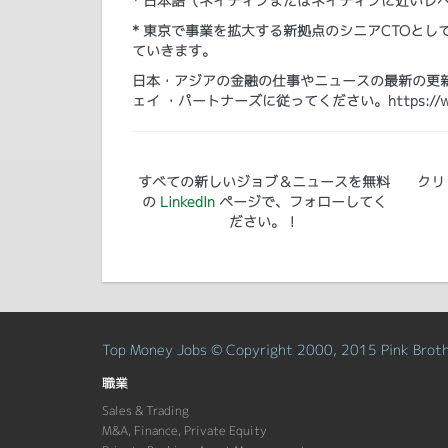
* 日本語（ネイティブまたはネイティブに近いレ
* 東京で事業を拡大する新拠点のシニアCTOと
ていきます。
日本・アジアの金融の仕事やニュースの最新の更新プ
ェイ ・パートナーズに従ってください。https://www.lin
すべての新しいジョブ＆ニュースを無料
クリ
の
LinkedIn
ページで、フォローしてく
ださい。！
Top Money Jobs © Copyright 2000, 2015 Pink Brothe
職業
Sales & Trading
M&A, Finance, Private Equity