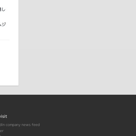
携し
ムジ
visit
dIn company news feed
er