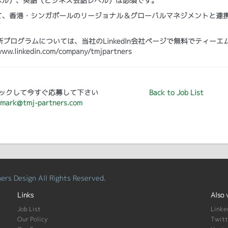
ベル）、英語（ビジネス会話レベル）は必須です。
して、香港・シンガポールのリージョナル＆グローバルマネジメントと連
ログラムについては、当社のLinkedIn会社ページで無料でティーエ
kedin.com/company/tmjpartners
ックして今すぐ応募して下さい
Back to Job List
mark@tmj-partners.com
rs Design All Rights Reserved.
Links
Also 
Job List
Linke
Our Policy
Twitt