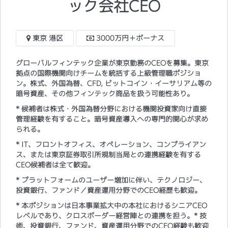
ック会社CEO
東京 港区
3000万円＋ボーナス
グローバルフィンテック企業が東京勤務のCEOを募集。東京
拠点の国際機関向けチームを統括する上級管理職ポジショ
ン。株式、外国為替、CFD, ビットコイン・イーサリアム等の
暗号資産、その他フィンテック商品を扱う可能性あり。
* 候補者は株式・外国為替分野における機関投資家向け直接
管理経験を有すること。暗号資産導入への専門的関心が求め
られる。
* IT、フロントオフィス、オペレーション、コンプライアン
ス、または東京証券取引所規制当局との連携経験を有する
CEO候補者は全て歓迎。
* プラットフォームのユーザー増加に伴い、テクノロジー、
投資銀行、ファンド／資産運用分野でのCEO経歴も歓迎。
* 本ポジションは日本事業拡大中の本社におけるシニアCEO
レベルであり、クロスボーダー経営陣との連携を担う。* 技
術、投資銀行、ファンド、資産運用分野でのCEO経験も歓迎