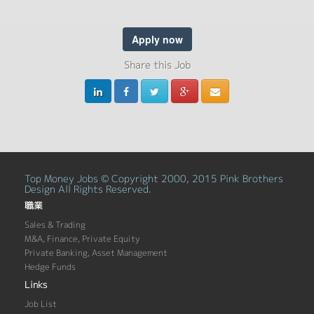
Apply now
Share this Job
Top Money Jobs © Copyright 2000, 2015 Pink Brothers
Design All Rights Reserved.
職業
Sales & Trading
M&A, Finance, Private Equity
Private Banking, Asset Management
Hedge Funds
Links
Job List