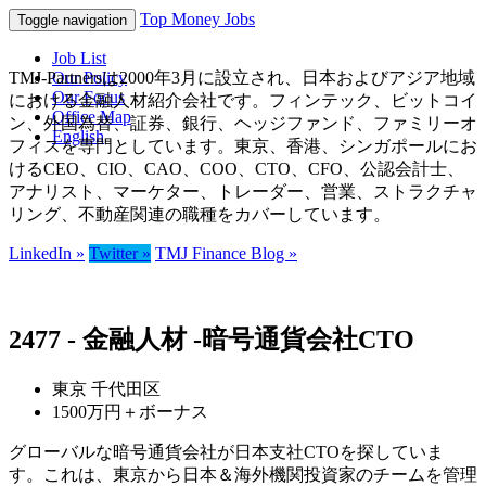
Top Money Jobs
Toggle navigation
Job List
TMJ-Partnersは2000年3月に設立され、日本およびアジア地域
Our Policy
Our Focus
における金融人材紹介会社です。フィンテック、ビットコイ
Office Map
ン、外国為替、証券、銀行、ヘッジファンド、ファミリーオ
English
フィスを専門としています。東京、香港、シンガポールにお
けるCEO、CIO、CAO、COO、CTO、CFO、公認会計士、
アナリスト、マーケター、トレーダー、営業、ストラクチャ
リング、不動産関連の職種をカバーしています。
LinkedIn »
Twitter »
TMJ Finance Blog »
2477 - 金融人材 -暗号通貨会社CTO
東京 千代田区
1500万円＋ボーナス
グローバルな暗号通貨会社が日本支社CTOを探していま
す。これは、東京から日本＆海外機関投資家のチームを管理