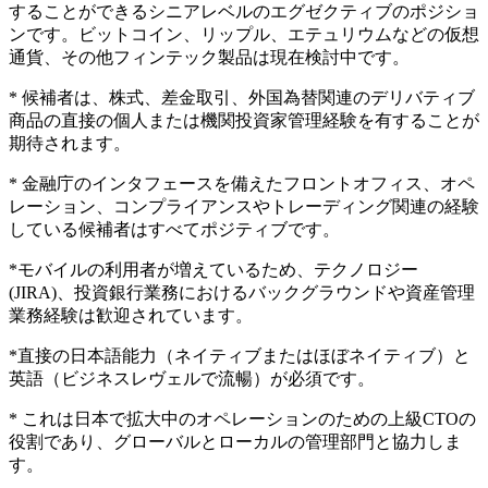
することができるシニアレベルのエグゼクティブのポジショ
ンです。ビットコイン、リップル、エテュリウムなどの仮想
通貨、その他フィンテック製品は現在検討中です。
* 候補者は、株式、差金取引、外国為替関連のデリバティブ
商品の直接の個人または機関投資家管理経験を有することが
期待されます。
* 金融庁のインタフェースを備えたフロントオフィス、オペ
レーション、コンプライアンスやトレーディング関連の経験
している候補者はすべてポジティブです。
*モバイルの利用者が増えているため、テクノロジー
(JIRA)、投資銀行業務におけるバックグラウンドや資産管理
業務経験は歓迎されています。
*直接の日本語能力（ネイティブまたはほぼネイティブ）と
英語（ビジネスレヴェルで流暢）が必須です。
* これは日本で拡大中のオペレーションのための上級CTOの
役割であり、グローバルとローカルの管理部門と協力しま
す。