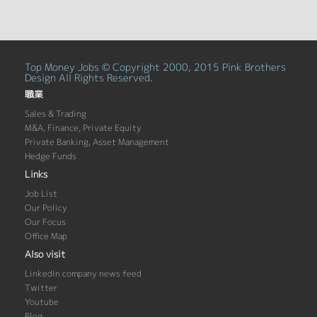
Top Money Jobs © Copyright 2000, 2015 Pink Brothers
Design All Rights Reserved.
職業
Sales & Trading
M&A, Finance, Private Equity
Private Banking, Asset Management
Hedge Funds
Links
Job List
Our Policy
Our Focus
Office Map
Also visit
LinkedIn company news feed
Twitter
Youtube
Blog