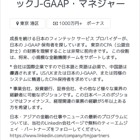
ックJ-GAAP・マネジャー
東京 港区
1000万円+ ボーナス
成長を続ける日本のフィンテック サービス プロバイダーが、
日本の J-GAAP 保有者を探しています。 東京のCPA（公認会
計士）の財務を理解することは非常に前向きです。 この役割
は、将来、小規模な金融機関チームをサポートします。
* 会社は国際企業ですので日本語と英語は必須で、中国語は
優遇されます。US/UKまたは日本のJ-GAAP、または同様の
システムに精通したCPA保持者を求めています。
* 事業会社、投資銀行、証券会社、その他など様々な業界の
経験者に可能なポジションです。この日本ベースのポジショ
ンではファイナンス、経理関連の業務の経験が5年以上ある
方を希望します。
日本・アジアの金融の仕事やニュースの最新のプログラムに
ついては、当社のLinkedIn会社ページで無料のティーエムジ
ェイ ・パートナーズをフォローしてください。
https://www.linkedin.com/company/tmjpartners