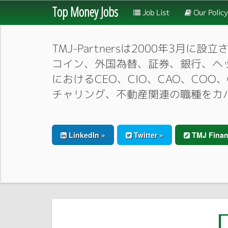
Top Money Jobs
Job List
Our Policy
TMJ-Partnersは2000年
コイン、外国為替、証券、銀行、ヘ
におけるCEO、CIO、CAO、CO
チャリング、不動産関連の職種をカ
LinkedIn »
Twitter »
TMJ Finan