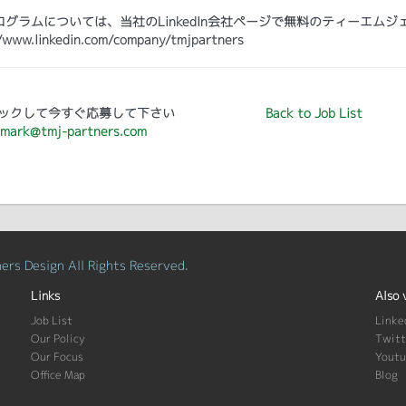
ラムについては、当社のLinkedIn会社ページで無料のティーエムジ
kedin.com/company/tmjpartners
ックして今すぐ応募して下さい
Back to Job List
mark@tmj-partners.com
rs Design All Rights Reserved.
Links
Also 
Job List
Linke
Our Policy
Twitt
Our Focus
Yout
Office Map
Blog