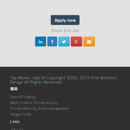
Apply now
Share this Job
Top Money Jobs © Copyright 2000, 2015 Pink Brothers
Design All Rights Reserved.
職業
Sales & Trading
M&A, Finance, Private Equity
Private Banking, Asset Management
Hedge Funds
Links
Job List