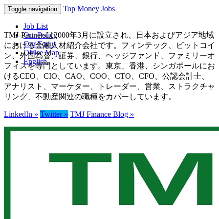
Top Money Jobs
Toggle navigation
Job List
TMJ-Partnersは2000年3月に設立され、日本およびアジア地域
Our Policy
Our Focus
における金融人材紹介会社です。フィンテック、ビットコイ
Office Map
ン、外国為替、証券、銀行、ヘッジファンド、ファミリーオ
English
フィスを専門としています。東京、香港、シンガポールにお
けるCEO、CIO、CAO、COO、CTO、CFO、公認会計士、
アナリスト、マーケター、トレーダー、営業、ストラクチャ
リング、不動産関連の職種をカバーしています。
LinkedIn »
Twitter »
TMJ Finance Blog »