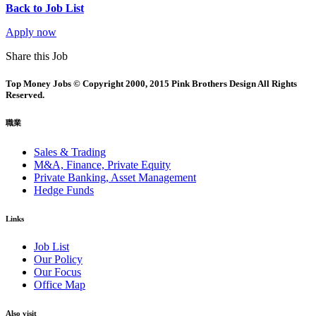
Back to Job List
Apply now
Share this Job
Top Money Jobs © Copyright 2000, 2015 Pink Brothers Design All Rights
Reserved.
職業
Sales & Trading
M&A, Finance, Private Equity
Private Banking, Asset Management
Hedge Funds
Links
Job List
Our Policy
Our Focus
Office Map
Also visit