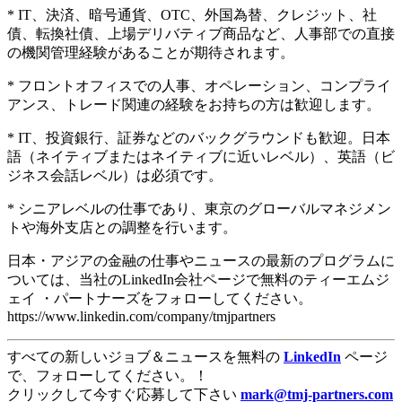
* IT、決済、暗号通貨、OTC、外国為替、クレジット、社
債、転換社債、上場デリバティブ商品など、人事部での直接
の機関管理経験があることが期待されます。
* フロントオフィスでの人事、オペレーション、コンプライ
アンス、トレード関連の経験をお持ちの方は歓迎します。
* IT、投資銀行、証券などのバックグラウンドも歓迎。日本
語（ネイティブまたはネイティブに近いレベル）、英語（ビ
ジネス会話レベル）は必須です。
* シニアレベルの仕事であり、東京のグローバルマネジメン
トや海外支店との調整を行います。
日本・アジアの金融の仕事やニュースの最新のプログラムに
ついては、当社のLinkedIn会社ページで無料のティーエムジ
ェイ ・パートナーズをフォローしてください。
https://www.linkedin.com/company/tmjpartners
すべての新しいジョブ＆ニュースを無料の
LinkedIn
ページ
で、フォローしてください。！
クリックして今すぐ応募して下さい
mark@tmj-partners.com