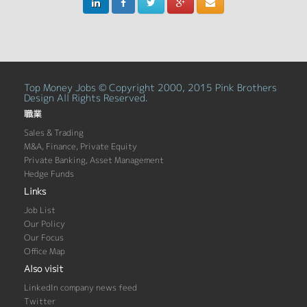
Top Money Jobs © Copyright 2000, 2015 Pink Brothers
Design All Rights Reserved.
職業
Sales & Trading
M&A, Finance, Private Equity
Private Banking, Asset Management
Hedge Funds
Links
Job List
Our Policy
Our Focus
Office Map
Also visit
LinkedIn company news feed
Twitter