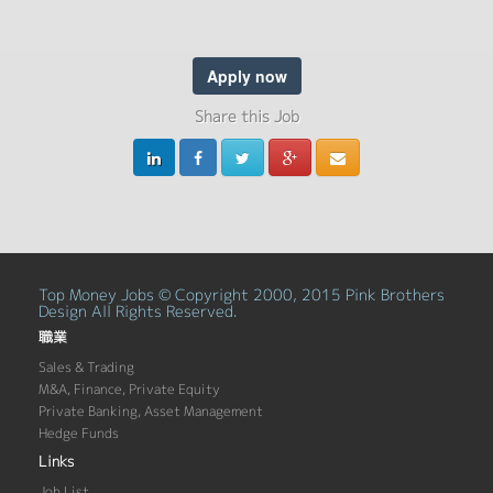
Apply now
Share this Job
Top Money Jobs © Copyright 2000, 2015 Pink Brothers
Design All Rights Reserved.
職業
Sales & Trading
M&A, Finance, Private Equity
Private Banking, Asset Management
Hedge Funds
Links
Job List