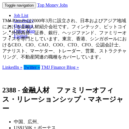
Top Money Jobs
Toggle navigation
Job List
TMJ-Partnersは2000年3月に設立され、日本およびアジア地域
Our Policy
Our Focus
における金融人材紹介会社です。フィンテック、ビットコイ
Office Map
ン、外国為替、証券、銀行、ヘッジファンド、ファミリーオ
English
フィスを専門としています。東京、香港、シンガポールにお
けるCEO、CIO、CAO、COO、CTO、CFO、公認会計士、
アナリスト、マーケター、トレーダー、営業、ストラクチャ
リング、不動産関連の職種をカバーしています。
LinkedIn »
Twitter »
TMJ Finance Blog »
2388 - 金融人材 ファミリーオフィ
ス・リレーションシップ・マネージャ
ー
中国、広州、
US$150K + ボーナス