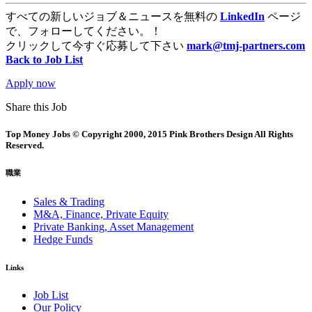
すべての新しいジョブ＆ニュースを無料の
LinkedIn
ページ
で、フォローしてください。！
クリックして今すぐ応募して下さい
mark@tmj-partners.com
Back to Job List
Apply now
Share this Job
Top Money Jobs © Copyright 2000, 2015 Pink Brothers Design All Rights
Reserved.
職業
Sales & Trading
M&A, Finance, Private Equity
Private Banking, Asset Management
Hedge Funds
Links
Job List
Our Policy