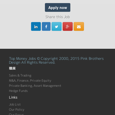
Apply now
Share this Job
Top Money Jobs © Copyright 2000, 2015 Pink Brothers
Design All Rights Reserved.
職業
Sales & Trading
M&A, Finance, Private Equity
Private Banking, Asset Management
Hedge Funds
Links
Job List
Our Policy
Our Focus