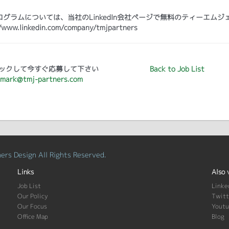
ラムについては、当社のLinkedIn会社ページで無料のティーエムジ
kedin.com/company/tmjpartners
ックして今すぐ応募して下さい
Back to Job List
mark@tmj-partners.com
rs Design All Rights Reserved.
Links
Also 
Job List
Linke
Our Policy
Twitt
Our Focus
Yout
Office Map
Blog