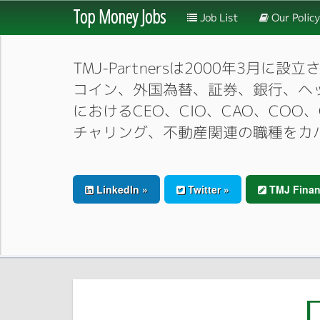
Top Money Jobs
Job List
Our Policy
TMJ-Partnersは2000年
コイン、外国為替、証券、銀行、ヘ
におけるCEO、CIO、CAO、CO
チャリング、不動産関連の職種をカ
LinkedIn »
Twitter »
TMJ Finan