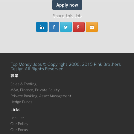
Apply now
Share this Job
Top Money Jobs © Copyright 2000, 2015 Pink Brothers
Design All Rights Reserved.
職業
Sales & Trading
M&A, Finance, Private Equity
Private Banking, Asset Management
Hedge Funds
Links
Job List
Our Policy
Our Focus