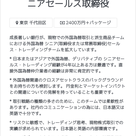
ニアセールス取締役
東京 千代田区
2400万円＋パッケージ
成長著しい銀行が、現物での外国為替取引と派生商品チーム
における外国為替 シニア(取締役または常務取締役)セール
ス・トレーディングチームを拡大しています。
* 日本またはアジアで外国為替、デリバティブの シニアセー
ルス・トレーディング経験が4年以上ある方は最適です。直
接外国為替仲介業者の経験は非常に肯定的です。
* 外国為替関連のクロスアセットクラスのバックグラウンド
をお持ちの方も検討します。 円金利とマーケットインパクト
との関連についての見解を持っていることも重要です。
* 取引戦略の種類の多さのために、このチームでは柔軟性が
あります。社内のコミュニケーションの為には、日本語又は
英語で十分です。
* リスクに敏感で、トレーディング思考、現物株式取引での
実績が求められています。日本語と英語の内部環境です。