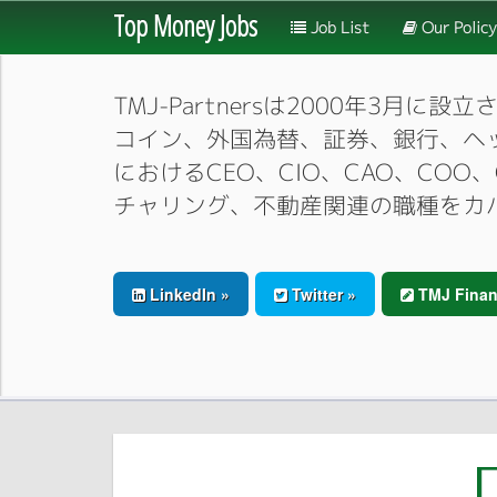
Top Money Jobs
Job List
Our Policy
TMJ-Partnersは2000年
コイン、外国為替、証券、銀行、ヘ
におけるCEO、CIO、CAO、CO
チャリング、不動産関連の職種をカ
LinkedIn »
Twitter »
TMJ Finan