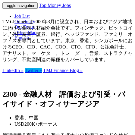
Top Money Jobs
Toggle navigation
Job List
TMJ-Partnersは2000年3月に設立され、日本およびアジア地域
Our Policy
Our Focus
における金融人材紹介会社です。フィンテック、ビットコイ
Office Map
ン、外国為替、証券、銀行、ヘッジファンド、ファミリーオ
English
フィスを専門としています。東京、香港、シンガポールにお
けるCEO、CIO、CAO、COO、CTO、CFO、公認会計士、
アナリスト、マーケター、トレーダー、営業、ストラクチャ
リング、不動産関連の職種をカバーしています。
LinkedIn »
Twitter »
TMJ Finance Blog »
2300 - 金融人材 評価および引受・バ
イサイド・オフィサーアジア
香港、中国
USD200K+ボーナス