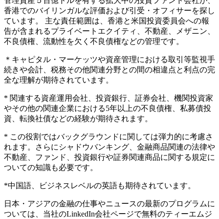
管理資産５百億ドルを有する拡大中の投資ファンド会社が、
香港でのバイリンガルな評価および引受・オフィサーを探し
ています。 主な責任範囲は、香港と米国投資委員会への報
告が含まれるプライベートエクイティ、不動産、メザニン、
不良債権、流動性を欠く不良債権などの管理です。
＊キャピタル・マーケッツや資産管理における取引等監視手
続きや会計、税務その他関連分野との間の相違点と利点の完
全な理解が期待されています。
* 関連する資産運用会社、投資銀行、証券会社、機関投資家
やその他の関連企業における5年以上の不良債権、私募債投
資、転換社債などの経験が期待されます。
* この役割ではバックグラウンドに関しては弾力的に考慮さ
れます。さらにシャドウバンキング、金融商品関連の法律や
不動産、ファンド、投資銀行や証券関連商品に関する規定に
ついての知識も必要です。
*中国語、ビジネスレベルの英語も期待されています。
日本・アジアの金融の仕事やニュースの最新のプログラムに
ついては、当社のLinkedIn会社ページで無料のティーエムジ