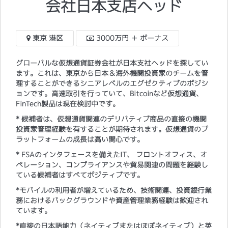
会社日本支店ヘッド
東京 港区
3000万円 ＋ ボーナス
グローバルな仮想通貨証券会社が日本支社ヘッドを探してい
ます。これは、東京から日本＆海外機関投資家のチームを管
理することができるシニアレベルのエグゼクティブのポジシ
ョンです。高速取引を行っていて、Bitcoinなど仮想通貨、
FinTech製品は現在検討中です。
* 候補者は、仮想通貨関連のデリバティブ商品の直接の機関
投資家管理経験を有することが期待されます。仮想通貨のプ
ラットフォームの成長は高い関心です。
* FSAのインタフェースを備えたIT、 フロントオフィス、オ
ペレーション、コンプライアンスや貿易関連の問題を経験し
ている候補者はすべてポジティブです。
*モバイルの利用者が増えているため、技術関連、投資銀行業
務におけるバックグラウンドや資産管理業務経験は歓迎され
ています。
*直接の日本語能力（ネイティブまたはほぼネイティブ）と英