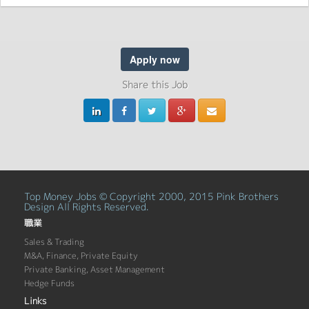
Apply now
Share this Job
Top Money Jobs © Copyright 2000, 2015 Pink Brothers
Design All Rights Reserved.
職業
Sales & Trading
M&A, Finance, Private Equity
Private Banking, Asset Management
Hedge Funds
Links