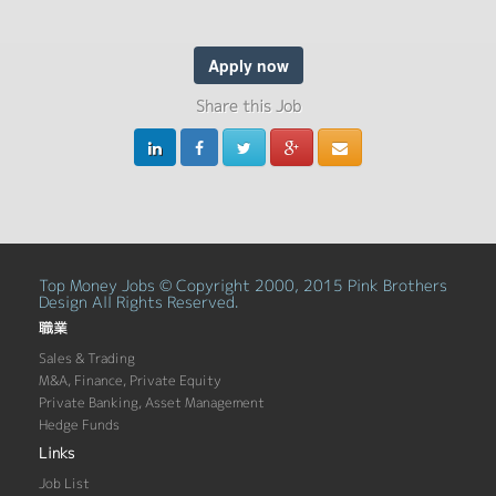
Apply now
Share this Job
Top Money Jobs © Copyright 2000, 2015 Pink Brothers
Design All Rights Reserved.
職業
Sales & Trading
M&A, Finance, Private Equity
Private Banking, Asset Management
Hedge Funds
Links
Job List