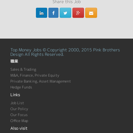
Share this Job
Top Money Jobs © Copyright 2000, 2015 Pink Brothers
Design All Rights Reserved.
職業
Sales & Trading
M&A, Finance, Private Equity
Private Banking, Asset Management
Hedge Funds
Links
Job List
Our Policy
Our Focus
Office Map
Also visit