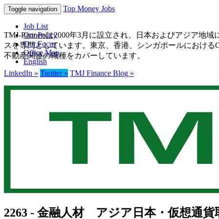
Top Money Jobs
Toggle navigation
Job List
TMJ-Partnersは2000年3月に設立され、日本およ
Our Policy
Our Focus
スを専門としています。東京、香港、シンガポールにおけるCE
Office Map
不動産関連の職種をカバーしています。
English
LinkedIn »
Twitter »
TMJ Finance Blog »
2263 - 金融人材 アジア日本・仮想