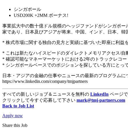
シンガポール
USD200K +2MM ボーナス!
事業拡大中の数十億ドル規模のヘッジファンドがシンガポー
家であり、日本及びアジアが将来、中国、インド、日本、韓
* 株式市場に関する独自の見方と実績に基づいた即座に利益
* これは新たなハイスピードのダイレクトメモリアクセス/
* 確認可能なマネーマーケットにおける2年のトラックレコ
* シンガポールベースでのポジションを探している方にとっ
日本・アジアの金融の仕事やニュースの最新のプログラムについ
https://www.linkedin.com/company/tmjpartners
すべての新しいジョブ＆ニュースを無料の
LinkedIn
ページで
クリックして今すぐ応募して下さい
mark@tmj-partners.com
Back to Job List
Apply now
Share this Job