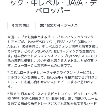
ック・中レベル・JAVA・デ
ベロッパー
東京 港区
1500万円 + ボーナス
米国、アジアを拠点とするグローバルフィンテックのスター
トアップが、JAVAデベロッパー, FPGA / ASIC (Xilinx or
Altera) 技術を持つ、中レベルなクォンツ開発担当者を探し
ています。どのようなJAVA/VHDLコーディングも理想的で
す。組み合わされたシステムオンチップPython/C/C++その
他の言語に精通し、枠の外側も考える人であることが必要で
す。ニューヨークと東京チームの仕事です。
* これはロータッチとノータッチクライアントサービスと、
アルゴリズムを使用して、Bitcoin取引を最大化するプログラ
ムトレードを組み合わせたい人にアピールすると思われま
す。
* 焦点は 日本をベースとするビットコイン、ビットコイン先
物 (先物, TOPIX,日経２２５), 転換社債、高い市場ボリューム
を有する商品の為のトレードシステムに組み込まれたハード