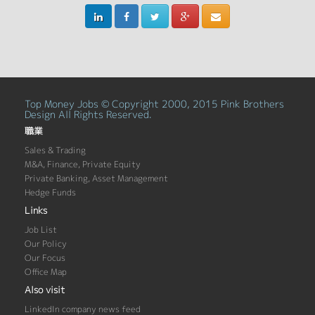
Top Money Jobs © Copyright 2000, 2015 Pink Brothers
Design All Rights Reserved.
職業
Sales & Trading
M&A, Finance, Private Equity
Private Banking, Asset Management
Hedge Funds
Links
Job List
Our Policy
Our Focus
Office Map
Also visit
LinkedIn company news feed