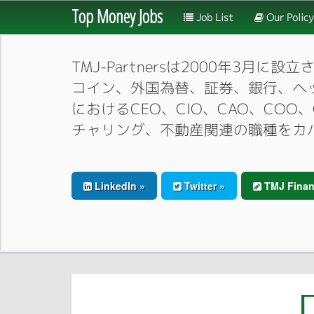
Top Money Jobs
Job List
Our Policy
TMJ-Partnersは2000年
コイン、外国為替、証券、銀行、ヘ
におけるCEO、CIO、CAO、CO
チャリング、不動産関連の職種をカ
LinkedIn »
Twitter »
TMJ Finan