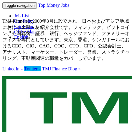
Top Money Jobs
Toggle navigation
Job List
TMJ-Partnersは2000年3月に設立され、日本およびアジア地域
Our Policy
Our Focus
における金融人材紹介会社です。フィンテック、ビットコイ
Office Map
ン、外国為替、証券、銀行、ヘッジファンド、ファミリーオ
English
フィスを専門としています。東京、香港、シンガポールにお
けるCEO、CIO、CAO、COO、CTO、CFO、公認会計士、
アナリスト、マーケター、トレーダー、営業、ストラクチャ
リング、不動産関連の職種をカバーしています。
LinkedIn »
Twitter »
TMJ Finance Blog »