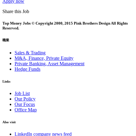
Apply now
Share this Job
Top Money Jobs © Copyright 2000, 2015 Pink Brothers Design All Rights
Reserved.
職業
Sales & Trading
M&A, Finance, Private Equity
Private Banking, Asset Management
Hedge Funds
Links
Job List
Our Policy
Our Focus
Office Map
Also visit
LinkedIn company news feed