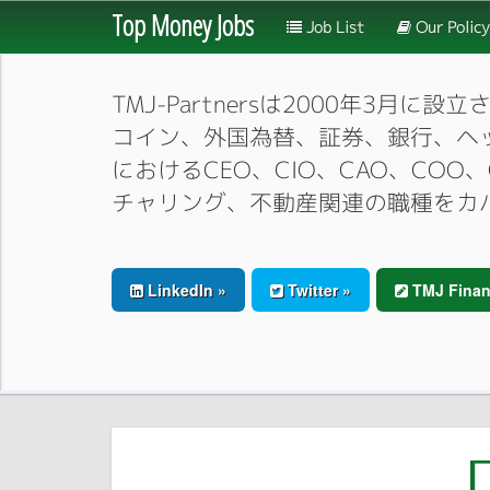
Top Money Jobs
Job List
Our Policy
TMJ-Partnersは2000年
コイン、外国為替、証券、銀行、ヘ
におけるCEO、CIO、CAO、CO
チャリング、不動産関連の職種をカ
LinkedIn »
Twitter »
TMJ Finan