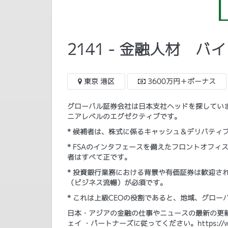
2141 - 金融人材 
東京 港区
3600万円＋ボーナス
グローバル証券会社は日本支社ヘッドを探してい
ニアレベルのエグゼクティブです。
* 候補者は、株式に係るキャッシュ＆デリバティ
* FSAのインタフェースを備えたフロントオフ
者はすべて正です。
* 投資銀行業務における背景や有価証券は歓迎さ
（ビジネス流暢）が必須です。
* これは上級CEOの役割であると、地域、グロ
日本・アジアの金融の仕事やニュースの最新の更新プ
ェイ ・パートナーズに従ってください。https://www.lin