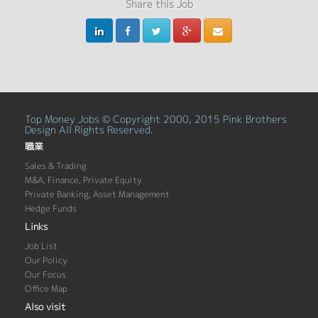
Share this Job
Top Money Jobs © Copyright 2000, 2015 Pink Brothers
Design All Rights Reserved.
職業
Sales & Trading
M&A, Finance, Private Equity
Private Banking, Asset Management
Hedge Funds
Links
Job List
Our Policy
Our Focus
Office Map
Also visit