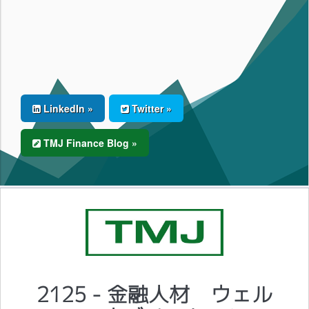
LinkedIn »
Twitter »
TMJ Finance Blog »
2125 - 金融人材 ウェル