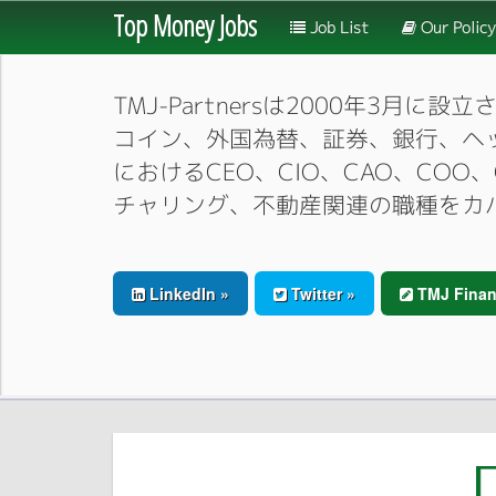
Top Money Jobs
Job List
Our Policy
TMJ-Partnersは2000年
コイン、外国為替、証券、銀行、ヘ
におけるCEO、CIO、CAO、CO
チャリング、不動産関連の職種をカ
LinkedIn »
Twitter »
TMJ Finan