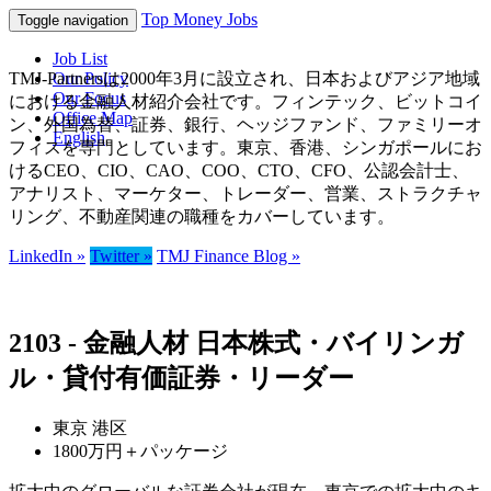
Top Money Jobs
Toggle navigation
Job List
TMJ-Partnersは2000年3月に設立され、日本およびアジア地域
Our Policy
Our Focus
における金融人材紹介会社です。フィンテック、ビットコイ
Office Map
ン、外国為替、証券、銀行、ヘッジファンド、ファミリーオ
English
フィスを専門としています。東京、香港、シンガポールにお
けるCEO、CIO、CAO、COO、CTO、CFO、公認会計士、
アナリスト、マーケター、トレーダー、営業、ストラクチャ
リング、不動産関連の職種をカバーしています。
LinkedIn »
Twitter »
TMJ Finance Blog »
2103 - 金融人材 日本株式・バイリンガ
ル・貸付有価証券・リーダー
東京 港区
1800万円＋パッケージ