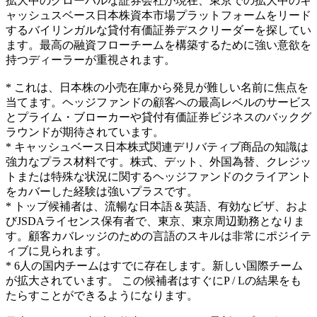
拡大中のグローバルな証券会社が現在、東京での拡大中のキ
ャッシュスベース日本株資本市場プラットフォームをリード
するバイリンガルな貸付有価証券デスクリーダーを探してい
ます。最高の融資フローチームを構築するために強い意欲を
持つディーラーが重視されます。
* これは、日本株の小売在庫から発見が難しい名前に焦点を
当てます。ヘッジファンドの顧客への最高レベルのサービス
とプライム・ブローカーや貸付有価証券ビジネスのバックグ
ラウンドが期待されています。
* キャッシュベース日本株式関連デリバティブ商品の知識は
強力なプラス材料です。株式、デット、外国為替、クレジッ
トまたは特殊な状況に関するヘッジファンドのクライアント
をカバーした経験は強いプラスです。
* トップ候補者は、流暢な日本語＆英語、有効なビザ、およ
びJSDAライセンス保有者で、東京、東京周辺勤務となりま
す。顧客カバレッジのための言語のスキルは非常にポジイテ
ィブに見られます。
​* 6人の国内チームはすでに存在します。新しい国際チーム
が拡大されています。 この候補者はすぐにP / Lの結果をも
たらすことができるようになります。