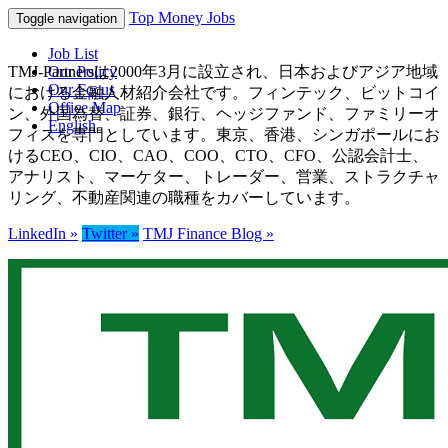
Top Money Jobs
Toggle navigation
Job List
TMJ-Partnersは2000年3月に設立され、日本およびアジア地域
Our Policy
Our Focus
における金融人材紹介会社です。フィンテック、ビットコイ
Office Map
ン、外国為替、証券、銀行、ヘッジファンド、ファミリーオ
English
フィスを専門としています。東京、香港、シンガポールにお
けるCEO、CIO、CAO、COO、CTO、CFO、公認会計士、
アナリスト、マーケター、トレーダー、営業、ストラクチャ
リング、不動産関連の職種をカバーしています。
LinkedIn »
Twitter »
TMJ Finance Blog »