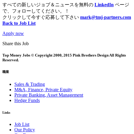
すべての新しいジョブ＆ニュースを無料の
LinkedIn
ページ
で、フォローしてください。！
クリックして今すぐ応募して下さい
mark@tmj-partners.com
Back to Job List
Apply now
Share this Job
Top Money Jobs © Copyright 2000, 2015 Pink Brothers Design All Rights
Reserved.
職業
Sales & Trading
M&A, Finance, Private Equity
Private Banking, Asset Management
Hedge Funds
Links
Job List
Our Policy