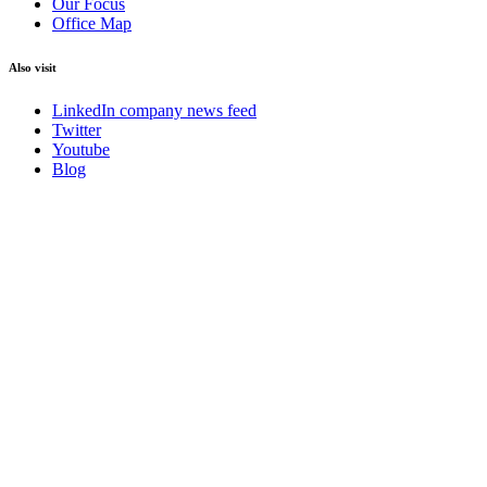
Our Focus
Office Map
Also visit
LinkedIn company news feed
Twitter
Youtube
Blog