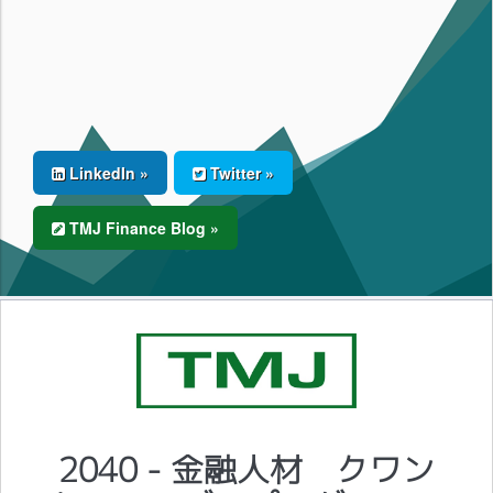
LinkedIn »
Twitter »
TMJ Finance Blog »
2040 - 金融人材 クワン