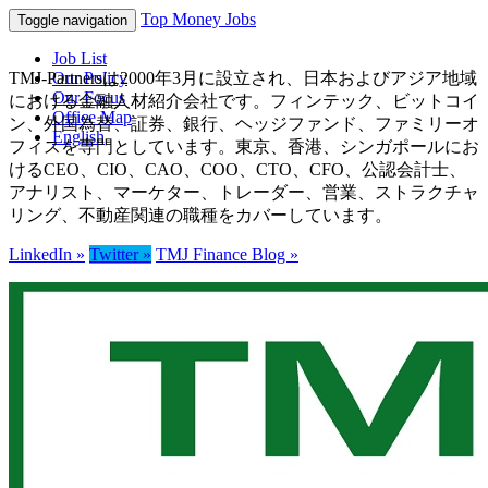
Top Money Jobs
Toggle navigation
Job List
TMJ-Partnersは2000年3月に設立され、日本およびアジア地域
Our Policy
Our Focus
における金融人材紹介会社です。フィンテック、ビットコイ
Office Map
ン、外国為替、証券、銀行、ヘッジファンド、ファミリーオ
English
フィスを専門としています。東京、香港、シンガポールにお
けるCEO、CIO、CAO、COO、CTO、CFO、公認会計士、
アナリスト、マーケター、トレーダー、営業、ストラクチャ
リング、不動産関連の職種をカバーしています。
LinkedIn »
Twitter »
TMJ Finance Blog »