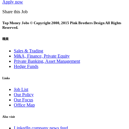
Apply now
Share this Job
Top Money Jobs © Copyright 2000, 2015 Pink Brothers Design All Rights
Reserved.
職業
Sales & Trading
M&A, Finance, Private Equity
Private Banking, Asset Management
Hedge Funds
Links
Job List
Our Policy
Our Focus
Office Map
Also visit
LinkedIn company news feed